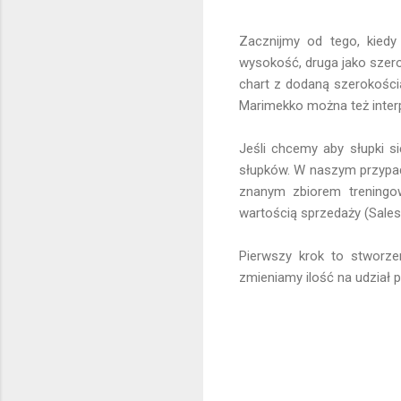
Zacznijmy od tego, kied
wysokość, druga jako szero
chart z dodaną szerokości
Marimekko można też interp
Jeśli chcemy aby słupki si
słupków. W naszym przypad
znanym zbiorem treningow
wartością sprzedaży (Sales
Pierwszy krok to stworze
zmieniamy ilość na udział 