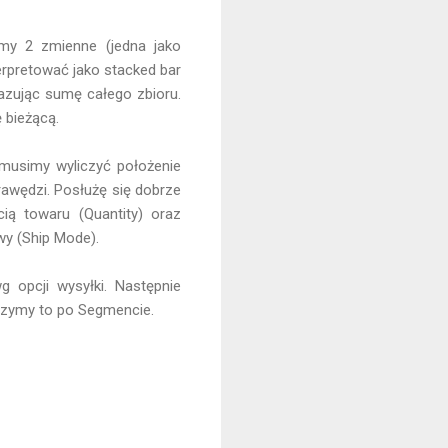
my 2 zmienne (jedna jako
erpretować jako stacked bar
azując sumę całego zbioru.
 bieżącą.
e musimy wyliczyć położenie
awędzi. Posłużę się dobrze
ią towaru (Quantity) oraz
wy (Ship Mode).
 opcji wysyłki. Następnie
Liczymy to po Segmencie.