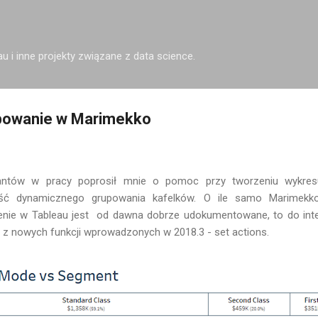
Przejdź do głównej zawartości
u i inne projekty związane z data science.
powanie w Marimekko
tantów w pracy poprosił mnie o pomoc przy tworzeniu wykres
ość dynamicznego grupowania kafelków. O ile samo Marimekk
enie w Tableau jest od dawna dobrze udokumentowane, to do in
 z nowych funkcji wprowadzonych w 2018.3 - set actions.