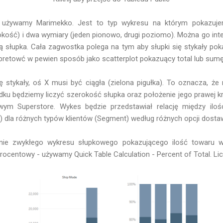
y używamy Marimekko. Jest to typ wykresu na którym pokazuje
kość) i dwa wymiary (jeden pionowo, drugi poziomo). Można go int
ą słupka. Cała zagwostka polega na tym aby słupki się stykały pok
retowć w pewien sposób jako scatterplot pokazuący total lub sumę
ę stykały, oś X musi być ciągła (zielona pigułka). To oznacza, ż
ku będziemy liczyć szerokość słupka oraz położenie jego prawej kr
ym Superstore. Wykes będzie przedstawiał relację między ilośc
) dla różnych typów klientów (Segment) według różnych opcji dosta
nie zwykłego wykresu słupkowego pokazującego ilość towaru wg
procentowy - używamy Quick Table Calculation - Percent of Total. 