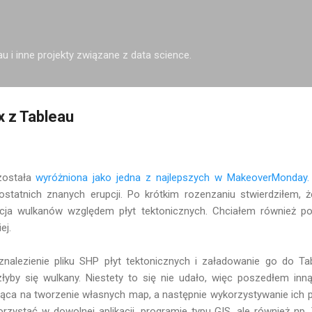
Przejdź do głównej zawartości
u i inne projekty związane z data science.
 z Tableau
została
wyróżniona jako jedna z najlepszych w MakeoverMonday.
ostatnich znanych erupcji. Po krótkim rozenzaniu stwierdziłem
izacja wulkanów względem płyt tektonicznych. Chciałem również p
ej.
nalezienie pliku SHP płyt tektonicznych i załadowanie go do Ta
złyby się wulkany. Niestety to się nie udało, więc poszedłem in
ąca na tworzenie własnych map, a następnie wykorzystywanie ich p
stać w dowolnej aplikacji, programie typu GIS, ale również np. 