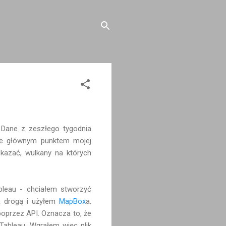
Dane z zeszłego tygodnia
, że głównym punktem mojej
okazać, wulkany na których
bleau - chciałem stworzyć
ną drogą i użyłem
MapBox
a.
oprzez API. Oznacza to, że
Tableau. Wgrałem więc plik