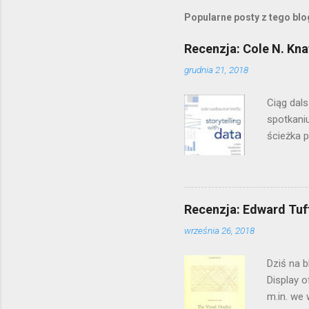
Popularne posty z tego bl
Recenzja: Cole N. Knaf
grudnia 21, 2018
Ciąg dal
spotkaniu
ścieżka 
jednak w
popularny
jedną z b
współpra
Recenzja: Edward Tuft
samym tyt
września 26, 2018
z wymyśln
tylko kil
Dziś na b
Display o
m.in. we 