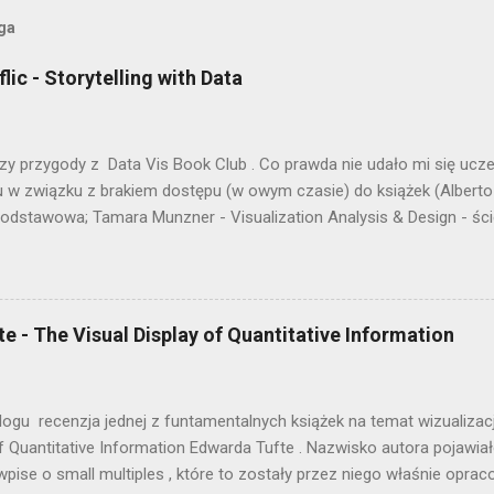
oga
lic - Storytelling with Data
szy przygody z Data Vis Book Club . Co prawda nie udało mi się ucz
 w związku z brakiem dostępu (w owym czasie) do książek (Alberto C
podstawowa; Tamara Munzner - Visualization Analysis & Design - ś
racam w cyklu trzecim. Z lekkim poślizgiem, ale zawsze. Tym razem 
ch książek o tematyce wizualizacji - Storytelling with Data autorstwa
ardziej widocznych osób w środowisku wizualizacji i jedną z najpopu
cowała m.in. z Google. Prowadzi również warsztaty z wizualizacji 
e - The Visual Display of Quantitative Information
ule co książka. Książka jest spójna z dewizą Cole. Jej wizualizacje 
ych i niestandardowych form. Pracuje w Excelu i, jak przyznaje na p
ku typów wykresów. Stara sie raczej maksymalnie...
logu recenzja jednej z funtamentalnych książek na temat wizualizac
f Quantitative Information Edwarda Tufte . Nazwisko autora pojawiało
wpise o small multiples , które to zostały przez niego właśnie opr