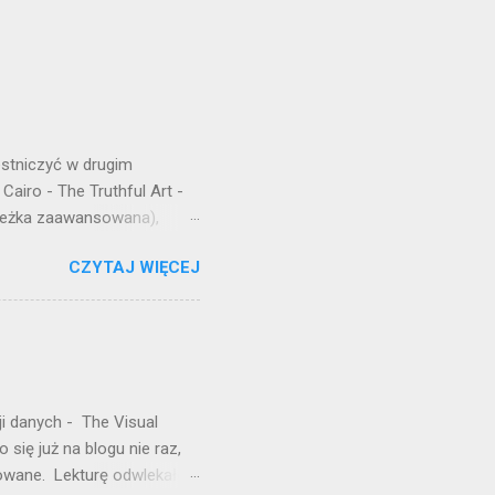
estniczyć w drugim
airo - The Truthful Art -
cieżka zaawansowana),
czytamy jedną z najbardziej
CZYTAJ WIĘCEJ
 Cole N. Knaflic. Cole jest
larniejszych konsultantek -
oraz nagrywa podcast o tym
są proste, nie korzysta ona
oczątku książki, używa
ji danych - The Visual
 się już na blogu nie raz,
acowane. Lekturę odwlekałem