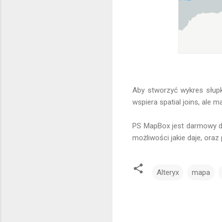
Aby stworzyć wykres słupk
wspiera spatial joins, ale m
PS MapBox jest darmowy do
możliwości jakie daje, oraz
Alteryx
mapa
K
o