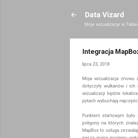
Data Vizard
Moje wizualizacje w Tablea
Integracja MapBox
lipca 23, 2018
Moja wizualizacja znowu 
dotyczyły wulkanów i ich 
wizualizacji będzie lokal
pytach wybuchają najczęści
Punktem startowym było z
poligony na których znala
MapBox to usługa zezwalaj
naszą mapę możemy wykorzy