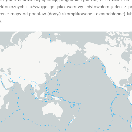
 tektonicznych i używając go jako warstwy edytowałem jeden z
enie mapy od podstaw (dosyć skomplikowane i czasochłonne) lub
.