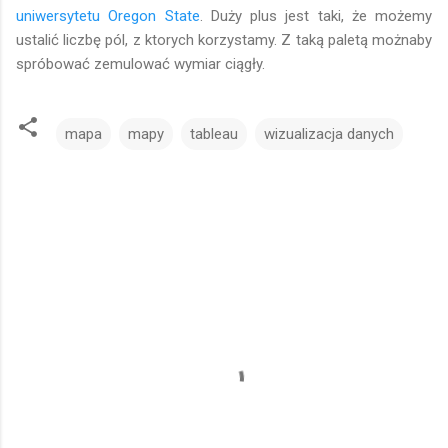
uniwersytetu Oregon State
. Duży plus jest taki, że możemy
ustalić liczbę pól, z ktorych korzystamy. Z taką paletą możnaby
spróbować zemulować wymiar ciągły.
mapa
mapy
tableau
wizualizacja danych
K
o
m
e
n
t
a
r
z
e