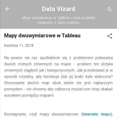
Przejdź do głównej zawartości
Data Vizard
Moje wizualizacje w Tableau i inne projekty
związane z data science.
Mapy dwuwymiarowe w Tableau
kwietnia 11, 2018
Na pewno nie raz spotkaliście się z problemem pokazania
dwóch różnych zmiennych na mapie - problem ten dotyka
zmiennych ciągłych jak i kategorycznych. Jak przedstawić je w
sposób czytelny, aby korelacja (lub jej brak) była widoczna?
Stosowanie dwóch map obok siebie nie jest najlepszym
pomysłem - nie chcemy aby odbiorca musiał non stop skakać
wzrokiem pomiędzy mapami.
Rozwiązanie, czyli mapy dwuwymiarowe (
bivariate maps
),